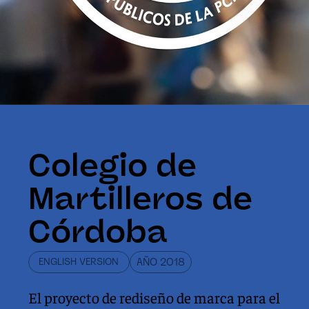
Colegio de 
Martilleros de 
Córdoba
ENGLISH VERSION
AÑO 2018
El proyecto de rediseño de marca para el 