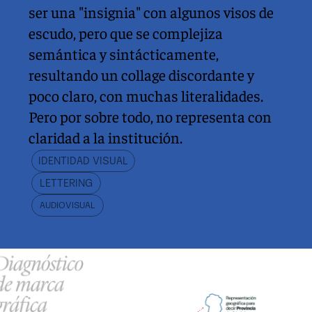
ser una "insignia" con algunos visos de 
escudo, pero que se complejiza 
semántica y sintácticamente, 
resultando un collage discordante y 
poco claro, con muchas literalidades. 
Pero por sobre todo, no representa con 
claridad a la institución.
IDENTIDAD VISUAL
LETTERING
AUDIOVISUAL